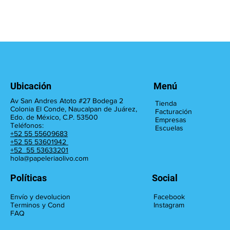
Ubicación
Menú
Av San Andres Atoto #27 Bodega 2
Tienda
Colonia El Conde, Naucalpan de Juárez,
Facturación
Edo. de México, C.P. 53500
Empresas
Teléfonos:
Escuelas
+52 55 55609683
+52 55 53601942
+52 55 53633201
hola@papeleriaolivo.com
Políticas
Social
Facebook
Envío y devolucion
Instagram
Terminos y Cond
FAQ