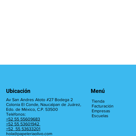
Ubicación
Menú
Av San Andres Atoto #27 Bodega 2
Tienda
Colonia El Conde, Naucalpan de Juárez,
Facturación
Edo. de México, C.P. 53500
Empresas
Teléfonos:
Escuelas
+52 55 55609683
+52 55 53601942
+52 55 53633201
hola@papeleriaolivo.com