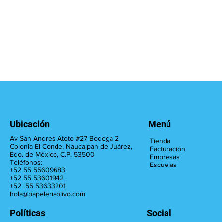
Ubicación
Menú
Av San Andres Atoto #27 Bodega 2
Tienda
Colonia El Conde, Naucalpan de Juárez,
Facturación
Edo. de México, C.P. 53500
Empresas
Teléfonos:
Escuelas
+52 55 55609683
+52 55 53601942
+52 55 53633201
hola@papeleriaolivo.com
Políticas
Social