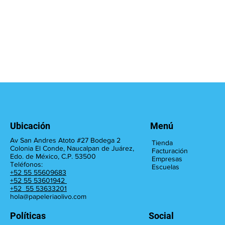
Ubicación
Menú
Av San Andres Atoto #27 Bodega 2
Tienda
Colonia El Conde, Naucalpan de Juárez,
Facturación
Edo. de México, C.P. 53500
Empresas
Teléfonos:
Escuelas
+52 55 55609683
+52 55 53601942
+52 55 53633201
hola@papeleriaolivo.com
Políticas
Social