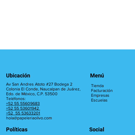
Ubicación
Menú
Av San Andres Atoto #27 Bodega 2
Tienda
Colonia El Conde, Naucalpan de Juárez,
Facturación
Edo. de México, C.P. 53500
Empresas
Teléfonos:
Escuelas
+52 55 55609683
+52 55 53601942
+52 55 53633201
hola@papeleriaolivo.com
Políticas
Social