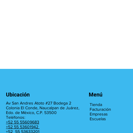
Ubicación
Menú
Av San Andres Atoto #27 Bodega 2
Tienda
Colonia El Conde, Naucalpan de Juárez,
Facturación
Edo. de México, C.P. 53500
Empresas
Teléfonos:
Escuelas
+52 55 55609683
+52 55 53601942
+52 55 53633201