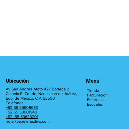
Ubicación
Menú
Av San Andres Atoto #27 Bodega 2
Tienda
Colonia El Conde, Naucalpan de Juárez,
Facturación
Edo. de México, C.P. 53500
Empresas
Teléfonos:
Escuelas
+52 55 55609683
+52 55 53601942
+52 55 53633201
hola@papeleriaolivo.com