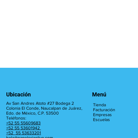
Ubicación
Menú
Av San Andres Atoto #27 Bodega 2
Tienda
Colonia El Conde, Naucalpan de Juárez,
Facturación
Edo. de México, C.P. 53500
Empresas
Teléfonos:
Escuelas
+52 55 55609683
+52 55 53601942
+52 55 53633201
hola@papeleriaolivo.com