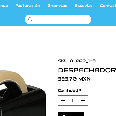
enda
Facturación
Empresas
Escuelas
Contac
SKU: OLPAP_149
DESPACHADOR P
Precio
323,70 MXN
Cantidad
*