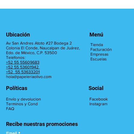
Ubicación
Menú
Av San Andres Atoto #27 Bodega 2
Tienda
Colonia El Conde, Naucalpan de Juárez,
Facturación
Edo. de México, C.P. 53500
Empresas
Teléfonos:
Escuelas
+52 55 55609683
+52 55 53601942
+52 55 53633201
hola@papeleriaolivo.com
Políticas
Social
Facebook
Envío y devolucion
Instagram
Terminos y Cond
FAQ
Recibe nuestras promociones
Email