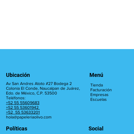
Ubicación
Menú
Av San Andres Atoto #27 Bodega 2
Tienda
Colonia El Conde, Naucalpan de Juárez,
Facturación
Edo. de México, C.P. 53500
Empresas
Teléfonos:
Escuelas
+52 55 55609683
+52 55 53601942
+52 55 53633201
hola@papeleriaolivo.com
Políticas
Social