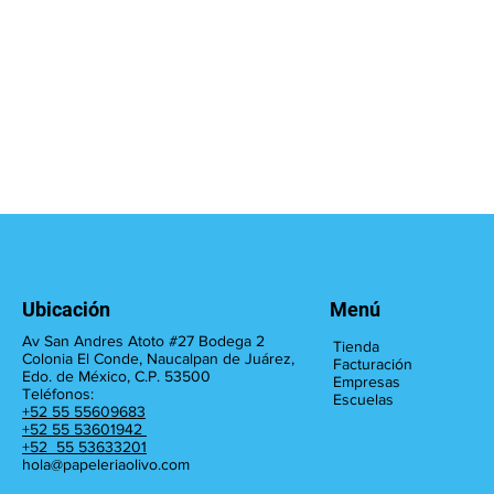
Ubicación
Menú
Av San Andres Atoto #27 Bodega 2
Tienda
Colonia El Conde, Naucalpan de Juárez,
Facturación
Edo. de México, C.P. 53500
Empresas
Teléfonos:
Escuelas
+52 55 55609683
+52 55 53601942
+52 55 53633201
hola@papeleriaolivo.com