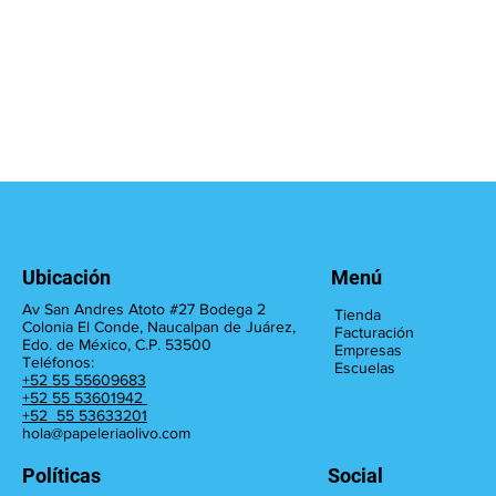
Ubicación
Menú
Av San Andres Atoto #27 Bodega 2
Tienda
Colonia El Conde, Naucalpan de Juárez,
Facturación
Edo. de México, C.P. 53500
Empresas
Teléfonos:
Escuelas
+52 55 55609683
+52 55 53601942
+52 55 53633201
hola@papeleriaolivo.com
Políticas
Social