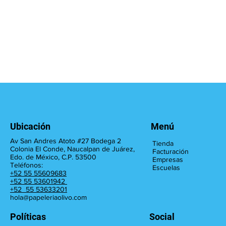
Ubicación
Menú
Av San Andres Atoto #27 Bodega 2
Tienda
Colonia El Conde, Naucalpan de Juárez,
Facturación
Edo. de México, C.P. 53500
Empresas
Teléfonos:
Escuelas
+52 55 55609683
+52 55 53601942
+52 55 53633201
hola@papeleriaolivo.com
Políticas
Social