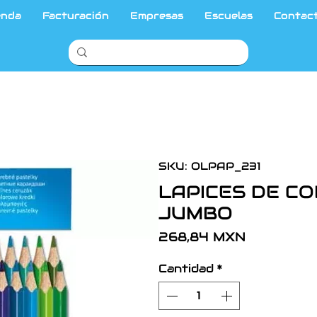
enda
Facturación
Empresas
Escuelas
Contac
SKU: OLPAP_231
LAPICES DE C
JUMBO
Precio
268,84 MXN
Cantidad
*