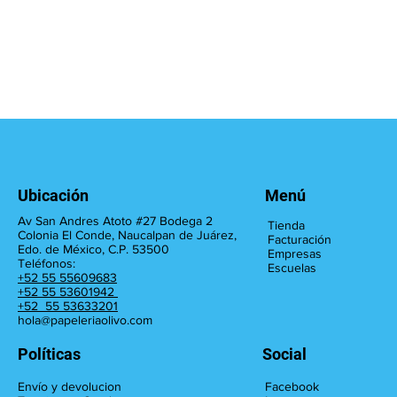
Ubicación
Menú
Av San Andres Atoto #27 Bodega 2
Tienda
Colonia El Conde, Naucalpan de Juárez,
Facturación
Edo. de México, C.P. 53500
Empresas
Teléfonos:
Escuelas
+52 55 55609683
+52 55 53601942
+52 55 53633201
hola@papeleriaolivo.com
Políticas
Social
Facebook
Envío y devolucion