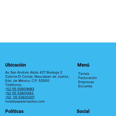
Ubicación
Menú
Av San Andres Atoto #27 Bodega 2
Tienda
Colonia El Conde, Naucalpan de Juárez,
Facturación
Edo. de México, C.P. 53500
Empresas
Teléfonos:
Escuelas
+52 55 55609683
+52 55 53601942
+52 55 53633201
hola@papeleriaolivo.com
Políticas
Social