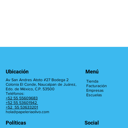
Ubicación
Menú
Av San Andres Atoto #27 Bodega 2
Tienda
Colonia El Conde, Naucalpan de Juárez,
Facturación
Edo. de México, C.P. 53500
Empresas
Teléfonos:
Escuelas
+52 55 55609683
+52 55 53601942
+52 55 53633201
hola@papeleriaolivo.com
Políticas
Social