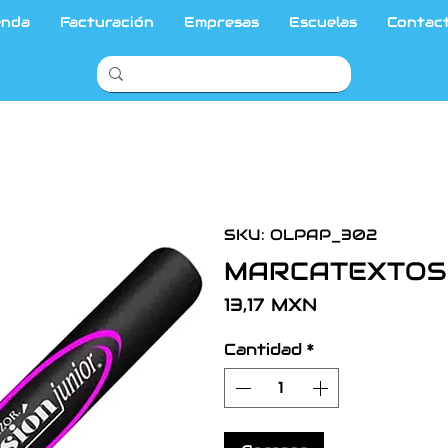
enda
Facturación
Empresas
Escuelas
Contac
SKU: OLPAP_302
MARCATEXTOS 
Precio
13,17 MXN
Cantidad
*