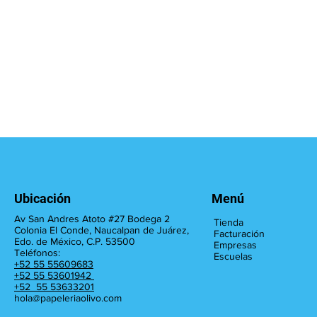
Ubicación
Menú
Av San Andres Atoto #27 Bodega 2
Tienda
Colonia El Conde, Naucalpan de Juárez,
Facturación
Edo. de México, C.P. 53500
Empresas
Teléfonos:
Escuelas
+52 55 55609683
+52 55 53601942
+52 55 53633201
hola@papeleriaolivo.com