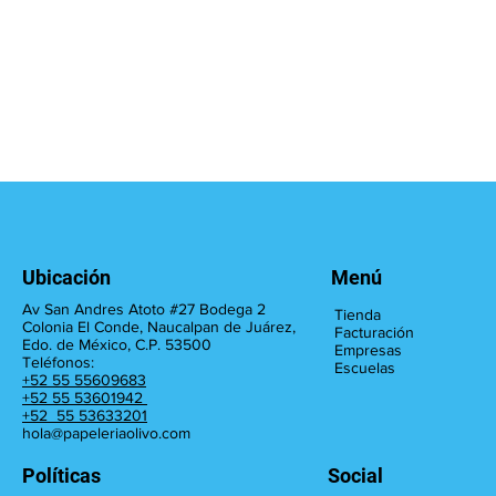
Ubicación
Menú
Av San Andres Atoto #27 Bodega 2
Tienda
Colonia El Conde, Naucalpan de Juárez,
Facturación
Edo. de México, C.P. 53500
Empresas
Teléfonos:
Escuelas
+52 55 55609683
+52 55 53601942
+52 55 53633201
hola@papeleriaolivo.com
Políticas
Social