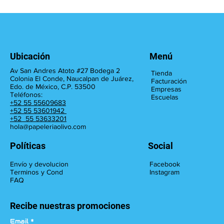
Ubicación
Menú
Av San Andres Atoto #27 Bodega 2
Tienda
Colonia El Conde, Naucalpan de Juárez,
Facturación
Edo. de México, C.P. 53500
Empresas
Teléfonos:
Escuelas
+52 55 55609683
+52 55 53601942
+52 55 53633201
hola@papeleriaolivo.com
Políticas
Social
Facebook
Envío y devolucion
Instagram
Terminos y Cond
FAQ
Recibe nuestras promociones
Email