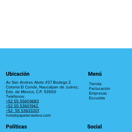
Ubicación
Menú
Av San Andres Atoto #27 Bodega 2
Tienda
Colonia El Conde, Naucalpan de Juárez,
Facturación
Edo. de México, C.P. 53500
Empresas
Teléfonos:
Escuelas
+52 55 55609683
+52 55 53601942
+52 55 53633201
hola@papeleriaolivo.com
Políticas
Social