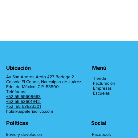
Ubicación
Menú
Av San Andres Atoto #27 Bodega 2
Tienda
Colonia El Conde, Naucalpan de Juárez,
Facturación
Edo. de México, C.P. 53500
Empresas
Teléfonos:
Escuelas
+52 55 55609683
+52 55 53601942
+52 55 53633201
hola@papeleriaolivo.com
Políticas
Social
Facebook
Envío y devolucion