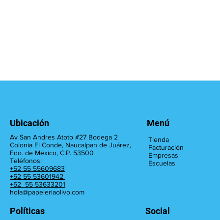
Ubicación
Menú
Av San Andres Atoto #27 Bodega 2
Tienda
Colonia El Conde, Naucalpan de Juárez,
Facturación
Edo. de México, C.P. 53500
Empresas
Teléfonos:
Escuelas
+52 55 55609683
+52 55 53601942
+52 55 53633201
hola@papeleriaolivo.com
Políticas
Social